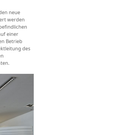
den neue
iert werden
befindlichen
uf einer
en Betrieb
ktleitung des
en
ten.