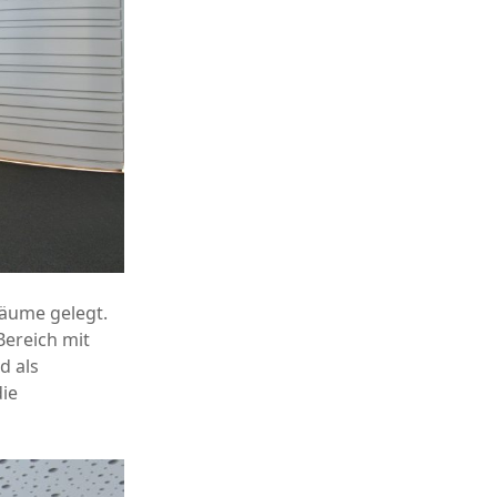
äume gelegt.
Bereich mit
d als
die