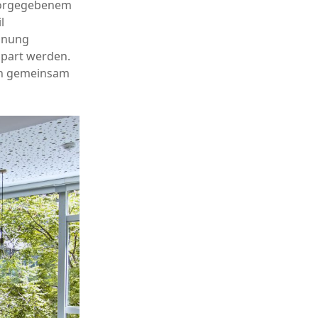
 vorgegebenem
l
anung
part werden.
en gemeinsam